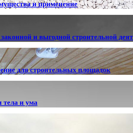
имущества и применение
к законной и выгодной строительной дея
шение для строительных площадок
 тела и ума