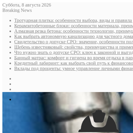
Суббота, 8 августа 2026
Breaking News
Тротуарная плитка: особенности выбора, виды и правила
Керамзитобетонные блоки: особенности материала, преи
Алмазная резка бетона: особенности технологии, преиму
Как выбрать автономную канализацию для частного дома
Свидетельство о допуске СРО: значение, особенности пол
Щебень известняковый: свойства, преимущества и приме
Что нужно знать о допуске СРО: ключ к законной и выго
Банный матрас: комфорт и гигиена во время отдыха в па
Кредитный лабиринт: как выбрать свой путь к финансов
Вклады под проценты: умное управление личными фина
Sidebar
Случайная
статья
Log
In
Меню