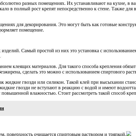
в абсолютно разных помещениях. Их устанавливают на кухне, в в
ркало в полный рост крепят непосредственно к стене. Также для
ениях для декорирования. Это могут быть как готовые конструк
 оформляет помещение.
 изделий. Самый простой из них это установка с использованием
.
нием клеящих материалов. Для такого способа крепления обязат
безжирена, сделать это можно с использованием спиртового раст
ак жидкие гвозди или силикон. Такой клей при высыхании стано
и жидкие гвозди не вступают в реакцию с водой и имеют водоот
с повышенной влажностью. Стоит рассмотреть такой способ креп
ми
ем, поверхность очищается спиртовым раствором и тряпкой.