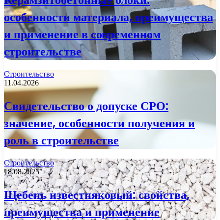
особенности материала, преимущества
и применение в современном
строительстве
Строительство
11.04.2026
Свидетельство о допуске СРО:
значение, особенности получения и
роль в строительстве
Строительство
18.08.2025
Щебень известняковый: свойства,
преимущества и применение