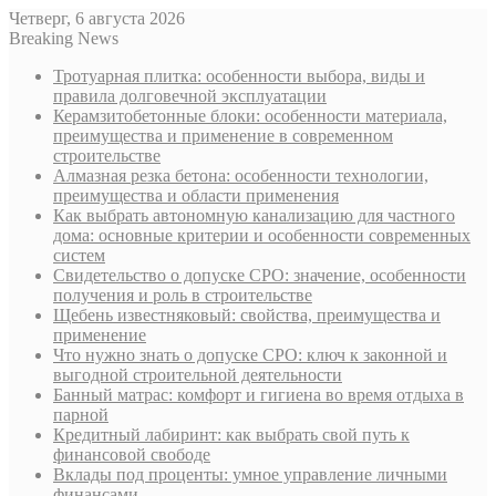
Четверг, 6 августа 2026
Breaking News
Тротуарная плитка: особенности выбора, виды и
правила долговечной эксплуатации
Керамзитобетонные блоки: особенности материала,
преимущества и применение в современном
строительстве
Алмазная резка бетона: особенности технологии,
преимущества и области применения
Как выбрать автономную канализацию для частного
дома: основные критерии и особенности современных
систем
Свидетельство о допуске СРО: значение, особенности
получения и роль в строительстве
Щебень известняковый: свойства, преимущества и
применение
Что нужно знать о допуске СРО: ключ к законной и
выгодной строительной деятельности
Банный матрас: комфорт и гигиена во время отдыха в
парной
Кредитный лабиринт: как выбрать свой путь к
финансовой свободе
Вклады под проценты: умное управление личными
финансами