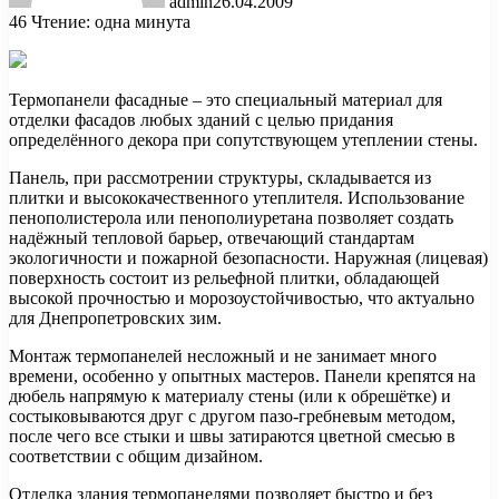
admin
26.04.2009
46
Чтение: одна минута
Термопанели фасадные – это специальный материал для
отделки фасадов любых зданий с целью придания
определённого декора при сопутствующем утеплении стены.
Панель, при рассмотрении структуры, складывается из
плитки и высококачественного утеплителя. Использование
пенополистерола или пенополиуретана позволяет создать
надёжный тепловой барьер, отвечающий стандартам
экологичности и пожарной безопасности. Наружная (лицевая)
поверхность состоит из рельефной плитки, обладающей
высокой прочностью и морозоустойчивостью, что актуально
для Днепропетровских зим.
Монтаж термопанелей несложный и не занимает много
времени, особенно у опытных мастеров. Панели крепятся на
дюбель напрямую к материалу стены (или к обрешётке) и
состыковываются друг с другом пазо-гребневым методом,
после чего все стыки и швы затираются цветной смесью в
соответствии с общим дизайном.
Отделка здания термопанелями позволяет быстро и без