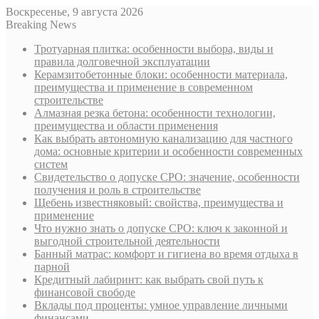
Воскресенье, 9 августа 2026
Breaking News
Тротуарная плитка: особенности выбора, виды и
правила долговечной эксплуатации
Керамзитобетонные блоки: особенности материала,
преимущества и применение в современном
строительстве
Алмазная резка бетона: особенности технологии,
преимущества и области применения
Как выбрать автономную канализацию для частного
дома: основные критерии и особенности современных
систем
Свидетельство о допуске СРО: значение, особенности
получения и роль в строительстве
Щебень известняковый: свойства, преимущества и
применение
Что нужно знать о допуске СРО: ключ к законной и
выгодной строительной деятельности
Банный матрас: комфорт и гигиена во время отдыха в
парной
Кредитный лабиринт: как выбрать свой путь к
финансовой свободе
Вклады под проценты: умное управление личными
финансами