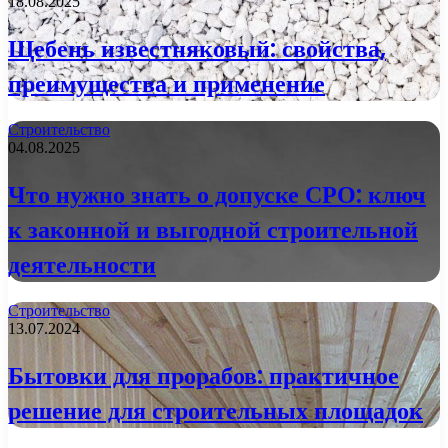
18.08.2025
Щебень известняковый: свойства,
преимущества и применение
Строительство
04.08.2025
Что нужно знать о допуске СРО: ключ
к законной и выгодной строительной
деятельности
Строительство
13.07.2024
Бытовки для прорабов: практичное
решение для строительных площадок