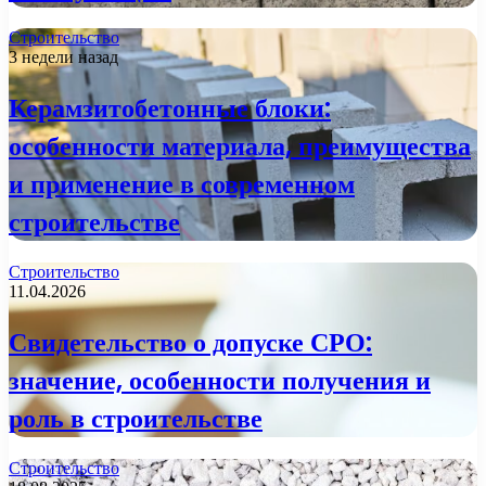
Строительство
3 недели назад
Керамзитобетонные блоки:
особенности материала, преимущества
и применение в современном
строительстве
Строительство
11.04.2026
Свидетельство о допуске СРО:
значение, особенности получения и
роль в строительстве
Строительство