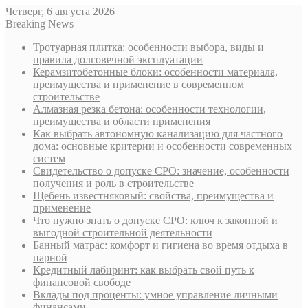
Четверг, 6 августа 2026
Breaking News
Тротуарная плитка: особенности выбора, виды и
правила долговечной эксплуатации
Керамзитобетонные блоки: особенности материала,
преимущества и применение в современном
строительстве
Алмазная резка бетона: особенности технологии,
преимущества и области применения
Как выбрать автономную канализацию для частного
дома: основные критерии и особенности современных
систем
Свидетельство о допуске СРО: значение, особенности
получения и роль в строительстве
Щебень известняковый: свойства, преимущества и
применение
Что нужно знать о допуске СРО: ключ к законной и
выгодной строительной деятельности
Банный матрас: комфорт и гигиена во время отдыха в
парной
Кредитный лабиринт: как выбрать свой путь к
финансовой свободе
Вклады под проценты: умное управление личными
финансами