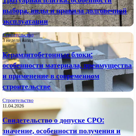
выбора, виды и правила долговечной
эксплуатации
Строительство
3 недели назад
Керамзитобетонные блоки:
особенности материала, преимущества
и применение в современном
строительстве
Строительство
11.04.2026
Свидетельство о допуске СРО:
значение, особенности получения и