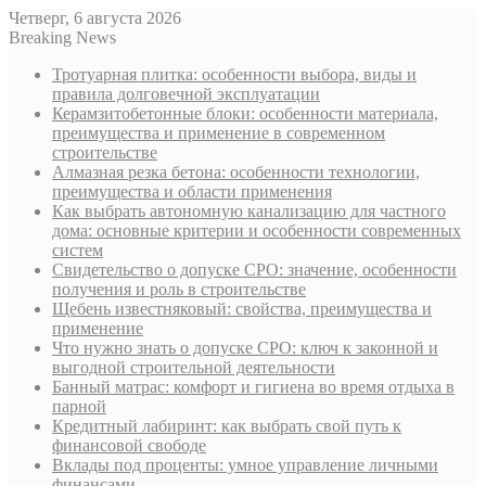
Четверг, 6 августа 2026
Breaking News
Тротуарная плитка: особенности выбора, виды и
правила долговечной эксплуатации
Керамзитобетонные блоки: особенности материала,
преимущества и применение в современном
строительстве
Алмазная резка бетона: особенности технологии,
преимущества и области применения
Как выбрать автономную канализацию для частного
дома: основные критерии и особенности современных
систем
Свидетельство о допуске СРО: значение, особенности
получения и роль в строительстве
Щебень известняковый: свойства, преимущества и
применение
Что нужно знать о допуске СРО: ключ к законной и
выгодной строительной деятельности
Банный матрас: комфорт и гигиена во время отдыха в
парной
Кредитный лабиринт: как выбрать свой путь к
финансовой свободе
Вклады под проценты: умное управление личными
финансами