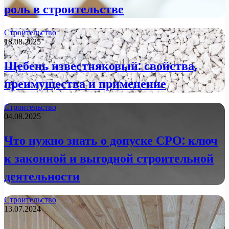
роль в строительстве
Строительство
18.08.2025
Щебень известняковый: свойства,
преимущества и применение
Строительство
04.08.2025
Что нужно знать о допуске СРО: ключ
к законной и выгодной строительной
деятельности
Строительство
13.07.2024