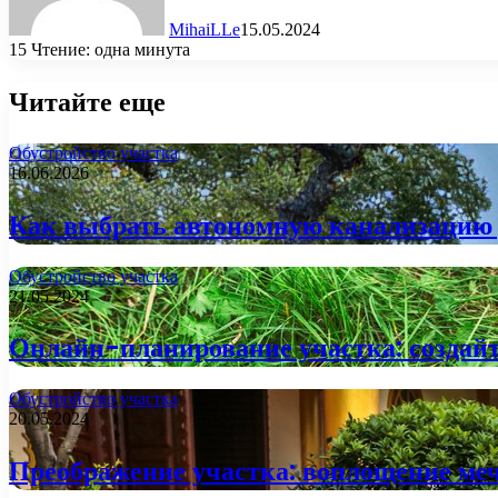
MihaiLLe
15.05.2024
15
Чтение: одна минута
Читайте еще
Обустройство участка
16.06.2026
Как выбрать автономную канализацию д
Обустройство участка
21.05.2024
Онлайн-планирование участка: создайт
Обустройство участка
20.05.2024
Преображение участка: воплощение меч