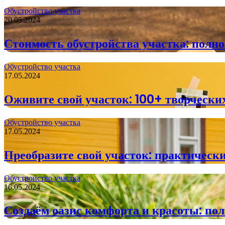
Обустройство участка
20.05.2024
Стоимость обустройства участка: полно
Обустройство участка
17.05.2024
Оживите свой участок: 100+ творческих
Обустройство участка
17.05.2024
Преобразите свой участок: практически
Обустройство участка
16.05.2024
Создаём оазис комфорта и красоты: пол