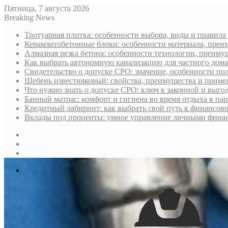
Пятница, 7 августа 2026
Breaking News
Тротуарная плитка: особенности выбора, виды и правила
Керамзитобетонные блоки: особенности материала, преи
Алмазная резка бетона: особенности технологии, преиму
Как выбрать автономную канализацию для частного дома
Свидетельство о допуске СРО: значение, особенности пол
Щебень известняковый: свойства, преимущества и приме
Что нужно знать о допуске СРО: ключ к законной и выго
Банный матрас: комфорт и гигиена во время отдыха в па
Кредитный лабиринт: как выбрать свой путь к финансов
Вклады под проценты: умное управление личными фина
Sidebar
Случайная
статья
Log
In
Меню