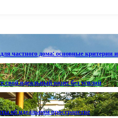
ля частного дома: основные критерии и
е свой идеальный оазис без усилий
ты об идеальном пространстве