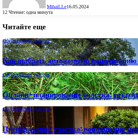
MihaiLLe
16.05.2024
12
Чтение: одна минута
Читайте еще
Обустройство участка
16.06.2026
Как выбрать автономную канализацию д
Обустройство участка
21.05.2024
Онлайн-планирование участка: создайт
Обустройство участка
20.05.2024
Преображение участка: воплощение меч