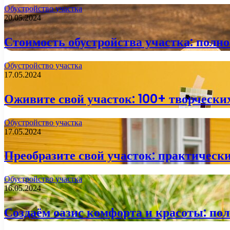
Обустройство участка
20.05.2024
Стоимость обустройства участка: полно
Обустройство участка
17.05.2024
Оживите свой участок: 100+ творческих
Обустройство участка
17.05.2024
Преобразите свой участок: практически
Обустройство участка
16.05.2024
Создаём оазис комфорта и красоты: пол