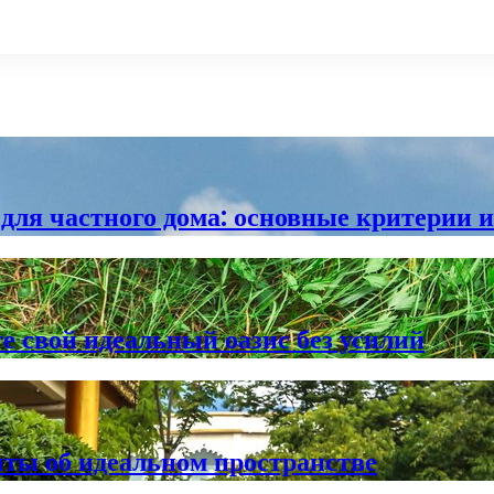
ля частного дома: основные критерии и
е свой идеальный оазис без усилий
ты об идеальном пространстве