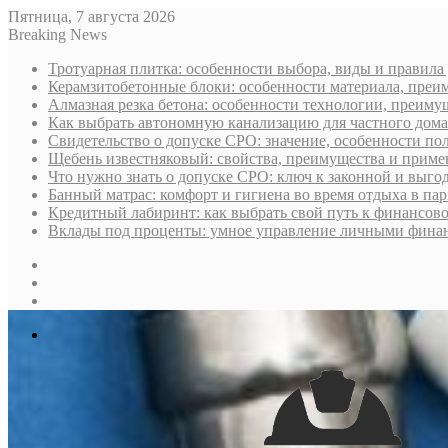
Пятница, 7 августа 2026
Breaking News
Тротуарная плитка: особенности выбора, виды и правила
Керамзитобетонные блоки: особенности материала, преи
Алмазная резка бетона: особенности технологии, преиму
Как выбрать автономную канализацию для частного дома
Свидетельство о допуске СРО: значение, особенности пол
Щебень известняковый: свойства, преимущества и приме
Что нужно знать о допуске СРО: ключ к законной и выго
Банный матрас: комфорт и гигиена во время отдыха в па
Кредитный лабиринт: как выбрать свой путь к финансов
Вклады под проценты: умное управление личными фина
Sidebar
Случайная
статья
Log
In
Меню