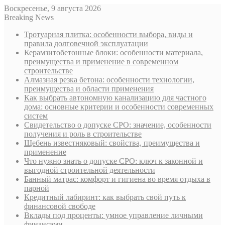
Воскресенье, 9 августа 2026
Breaking News
Тротуарная плитка: особенности выбора, виды и
правила долговечной эксплуатации
Керамзитобетонные блоки: особенности материала,
преимущества и применение в современном
строительстве
Алмазная резка бетона: особенности технологии,
преимущества и области применения
Как выбрать автономную канализацию для частного
дома: основные критерии и особенности современных
систем
Свидетельство о допуске СРО: значение, особенности
получения и роль в строительстве
Щебень известняковый: свойства, преимущества и
применение
Что нужно знать о допуске СРО: ключ к законной и
выгодной строительной деятельности
Банный матрас: комфорт и гигиена во время отдыха в
парной
Кредитный лабиринт: как выбрать свой путь к
финансовой свободе
Вклады под проценты: умное управление личными
финансами