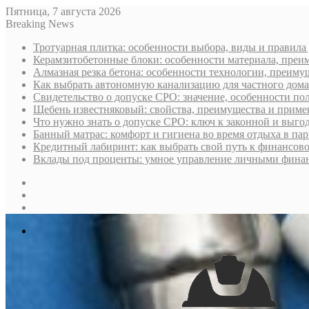
Пятница, 7 августа 2026
Breaking News
Тротуарная плитка: особенности выбора, виды и правила
Керамзитобетонные блоки: особенности материала, преи
Алмазная резка бетона: особенности технологии, преиму
Как выбрать автономную канализацию для частного дома
Свидетельство о допуске СРО: значение, особенности пол
Щебень известняковый: свойства, преимущества и приме
Что нужно знать о допуске СРО: ключ к законной и выго
Банный матрас: комфорт и гигиена во время отдыха в па
Кредитный лабиринт: как выбрать свой путь к финансов
Вклады под проценты: умное управление личными фина
Sidebar
Случайная
статья
Log
In
Меню