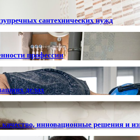
езупречных сантехнических нужд
бенности профессии
машних делах
е качество, инновационные решения и и