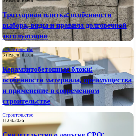
3 недели назад
Тротуарная плитка: особенности
выбора, виды и правила долговечной
эксплуатации
Строительство
3 недели назад
Керамзитобетонные блоки:
особенности материала, преимущества
и применение в современном
строительстве
Строительство
11.04.2026
Свидетельство о допуске СРО: