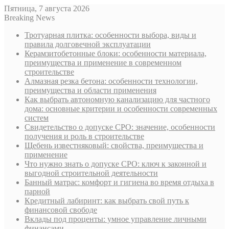
Пятница, 7 августа 2026
Breaking News
Тротуарная плитка: особенности выбора, виды и
правила долговечной эксплуатации
Керамзитобетонные блоки: особенности материала,
преимущества и применение в современном
строительстве
Алмазная резка бетона: особенности технологии,
преимущества и области применения
Как выбрать автономную канализацию для частного
дома: основные критерии и особенности современных
систем
Свидетельство о допуске СРО: значение, особенности
получения и роль в строительстве
Щебень известняковый: свойства, преимущества и
применение
Что нужно знать о допуске СРО: ключ к законной и
выгодной строительной деятельности
Банный матрас: комфорт и гигиена во время отдыха в
парной
Кредитный лабиринт: как выбрать свой путь к
финансовой свободе
Вклады под проценты: умное управление личными
финансами