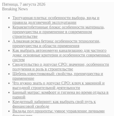
Пятница, 7 августа 2026
Breaking News
Тротуарная плитка: особенности выбора, виды и
правила долговечной эксплуатации
Керамзитобетонные блоки: особенности материала,
преимущества и применение в современном
строительстве
Алмазная резка бетона: особенности технологии,
преимущества и области применения
Как выбрать автономную канализацию для частного
дома: основные критерии и особенности современных
систем
Свидетельство о допуске СРО: значение, особенности
получения и роль в строительстве
Щебень известняковый: свойства, преимущества и
применение
Что нужно знать о допуске СРО: ключ к законной и
выгодной строительной деятельности
Банный матрас: комфорт и гигиена во время отдыха в
парной
Кредитный лабиринт: как выбрать свой путь к
финансовой свободе
Вклады под проценты: умное управление личными
финансами