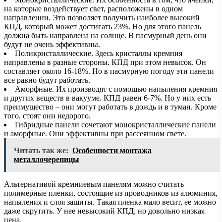
на которые воздействует свет, расположены в одном
направлении. Это позволяет получить наиболее высокий
КПД, который может достигать 23%. Но для этого панель
должна быть направлена на солнце. В пасмурный день они
будут не очень эффективны.
Поликристаллические. Здесь кристаллы кремния
направлены в разные стороны. КПД при этом невысок. Он
составляет около 16-18%. Но в пасмурную погоду эти панели
все равно будут работать.
Аморфные. Их производят с помощью напыления кремния
и других веществ в вакууме. КПД равен 6-7%. Но у них есть
преимущество – они могут работать в дождь и в туман. Кроме
того, стоят они недорого.
Гибридные панели сочетают монокристаллические панели
и аморфные. Они эффективны при рассеянном свете.
Читать так же:
Особенности монтажа
металлочерепицы
Альтернативой кремниевым панелям можно считать
полимерные пленки, состоящие из проводников из алюминия,
напыления и слоя защиты. Такая пленка мало весит, ее можно
даже скрутить. У нее невысокий КПД, но довольно низкая
цена.