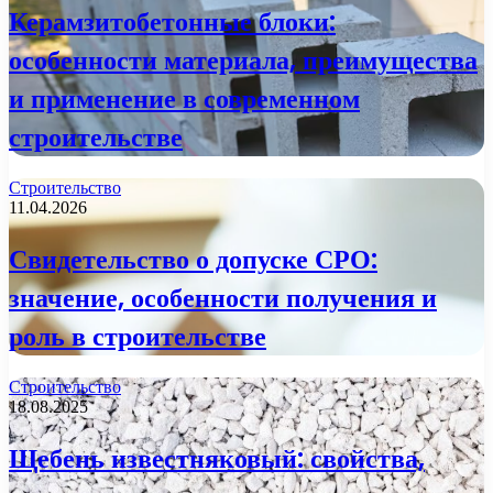
Керамзитобетонные блоки:
особенности материала, преимущества
и применение в современном
строительстве
Строительство
11.04.2026
Свидетельство о допуске СРО:
значение, особенности получения и
роль в строительстве
Строительство
18.08.2025
Щебень известняковый: свойства,