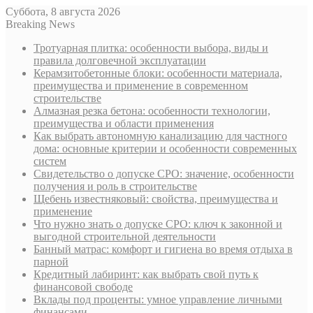
Суббота, 8 августа 2026
Breaking News
Тротуарная плитка: особенности выбора, виды и
правила долговечной эксплуатации
Керамзитобетонные блоки: особенности материала,
преимущества и применение в современном
строительстве
Алмазная резка бетона: особенности технологии,
преимущества и области применения
Как выбрать автономную канализацию для частного
дома: основные критерии и особенности современных
систем
Свидетельство о допуске СРО: значение, особенности
получения и роль в строительстве
Щебень известняковый: свойства, преимущества и
применение
Что нужно знать о допуске СРО: ключ к законной и
выгодной строительной деятельности
Банный матрас: комфорт и гигиена во время отдыха в
парной
Кредитный лабиринт: как выбрать свой путь к
финансовой свободе
Вклады под проценты: умное управление личными
финансами