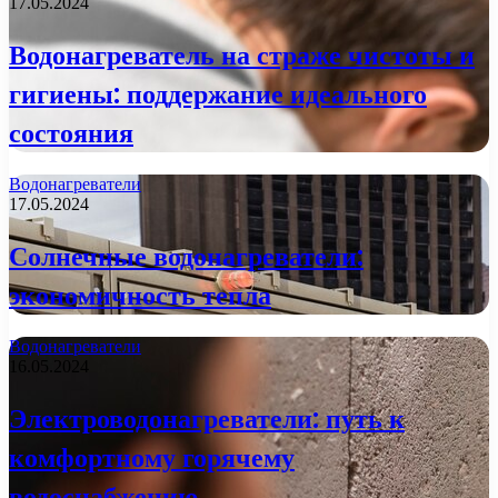
17.05.2024
Водонагреватель на страже чистоты и
гигиены: поддержание идеального
состояния
Водонагреватели
17.05.2024
Солнечные водонагреватели:
экономичность тепла
Водонагреватели
16.05.2024
Электроводонагреватели: путь к
комфортному горячему
водоснабжению