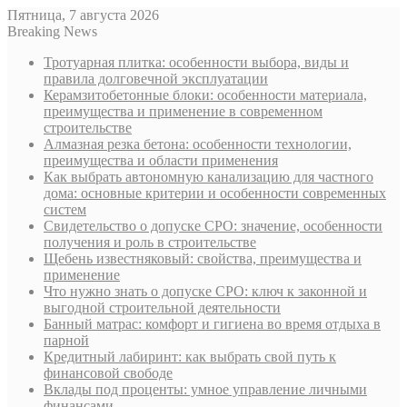
Пятница, 7 августа 2026
Breaking News
Тротуарная плитка: особенности выбора, виды и
правила долговечной эксплуатации
Керамзитобетонные блоки: особенности материала,
преимущества и применение в современном
строительстве
Алмазная резка бетона: особенности технологии,
преимущества и области применения
Как выбрать автономную канализацию для частного
дома: основные критерии и особенности современных
систем
Свидетельство о допуске СРО: значение, особенности
получения и роль в строительстве
Щебень известняковый: свойства, преимущества и
применение
Что нужно знать о допуске СРО: ключ к законной и
выгодной строительной деятельности
Банный матрас: комфорт и гигиена во время отдыха в
парной
Кредитный лабиринт: как выбрать свой путь к
финансовой свободе
Вклады под проценты: умное управление личными
финансами