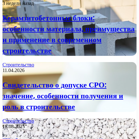
3 недели назад
Керамзитобетонные блоки:
особенности материала, преимущества
и применение в современном
строительстве
Строительство
11.04.2026
Свидетельство о допуске СРО:
значение, особенности получения и
роль в строительстве
Строительство
18.08.2025