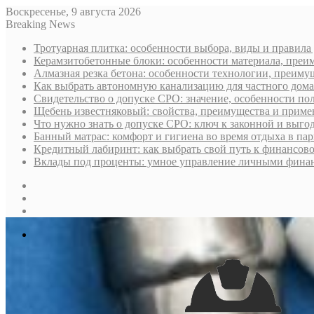
Воскресенье, 9 августа 2026
Breaking News
Тротуарная плитка: особенности выбора, виды и правила
Керамзитобетонные блоки: особенности материала, преи
Алмазная резка бетона: особенности технологии, преиму
Как выбрать автономную канализацию для частного дома
Свидетельство о допуске СРО: значение, особенности пол
Щебень известняковый: свойства, преимущества и приме
Что нужно знать о допуске СРО: ключ к законной и выго
Банный матрас: комфорт и гигиена во время отдыха в па
Кредитный лабиринт: как выбрать свой путь к финансов
Вклады под проценты: умное управление личными фина
Sidebar
Случайная
статья
Log
In
Меню