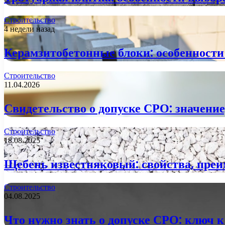
Строительство
4 недели назад
Керамзитобетонные блоки: особенности
Строительство
11.04.2026
Свидетельство о допуске СРО: значение
Строительство
18.08.2025
Щебень известняковый: свойства, пре
Строительство
04.08.2025
Что нужно знать о допуске СРО: ключ 