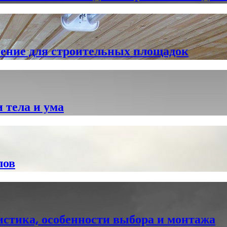
шение для строительных площадок
 тела и ума
лов
истика, особенности выбора и монтажа