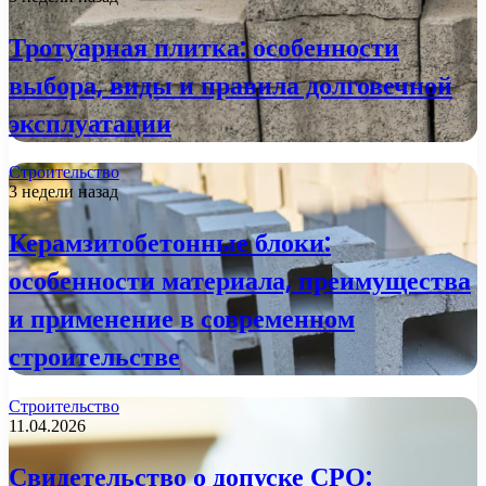
Тротуарная плитка: особенности
выбора, виды и правила долговечной
эксплуатации
Строительство
3 недели назад
Керамзитобетонные блоки:
особенности материала, преимущества
и применение в современном
строительстве
Строительство
11.04.2026
Свидетельство о допуске СРО: