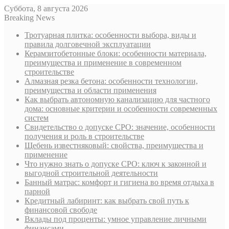
Суббота, 8 августа 2026
Breaking News
Тротуарная плитка: особенности выбора, виды и
правила долговечной эксплуатации
Керамзитобетонные блоки: особенности материала,
преимущества и применение в современном
строительстве
Алмазная резка бетона: особенности технологии,
преимущества и области применения
Как выбрать автономную канализацию для частного
дома: основные критерии и особенности современных
систем
Свидетельство о допуске СРО: значение, особенности
получения и роль в строительстве
Щебень известняковый: свойства, преимущества и
применение
Что нужно знать о допуске СРО: ключ к законной и
выгодной строительной деятельности
Банный матрас: комфорт и гигиена во время отдыха в
парной
Кредитный лабиринт: как выбрать свой путь к
финансовой свободе
Вклады под проценты: умное управление личными
финансами