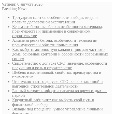
Четверг, 6 августа 2026
Breaking News
Тротуарная плитка: особенности выбора, виды и
правила долговечной эксплуатации
Керамзитобетонные блоки: особенности материала,
преимущества и применение в современном
строительстве
Алмазная резка бетона: особенности технологии,
преимущества и области применения
Как выбрать автономную канализацию для частного
дома: основные критерии и особенности современных
систем
Свидетельство о допуске СРО: значение, особенности
получения и роль в строительстве
Щебень известняковый: свойства, преимущества и
применение
Что нужно знать о допуске СРО: ключ к законной и
выгодной строительной деятельности
Банный матрас: комфорт и гигиена во время отдыха в
парной
Кредитный лабиринт: как выбрать свой путь к
финансовой свободе
Вклады под проценты: умное управление личными
финансами