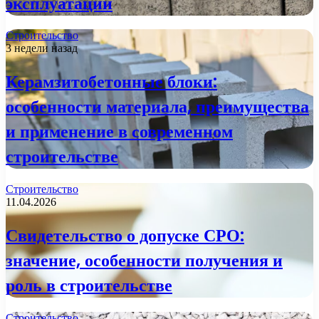
эксплуатации
Строительство
3 недели назад
Керамзитобетонные блоки:
особенности материала, преимущества
и применение в современном
строительстве
Строительство
11.04.2026
Свидетельство о допуске СРО:
значение, особенности получения и
роль в строительстве
Строительство