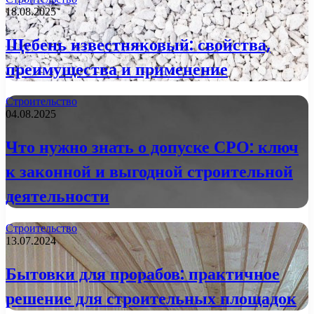
18.08.2025
Щебень известняковый: свойства,
преимущества и применение
Строительство
04.08.2025
Что нужно знать о допуске СРО: ключ
к законной и выгодной строительной
деятельности
Строительство
13.07.2024
Бытовки для прорабов: практичное
решение для строительных площадок