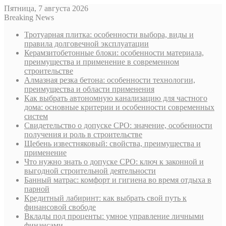
Пятница, 7 августа 2026
Breaking News
Тротуарная плитка: особенности выбора, виды и
правила долговечной эксплуатации
Керамзитобетонные блоки: особенности материала,
преимущества и применение в современном
строительстве
Алмазная резка бетона: особенности технологии,
преимущества и области применения
Как выбрать автономную канализацию для частного
дома: основные критерии и особенности современных
систем
Свидетельство о допуске СРО: значение, особенности
получения и роль в строительстве
Щебень известняковый: свойства, преимущества и
применение
Что нужно знать о допуске СРО: ключ к законной и
выгодной строительной деятельности
Банный матрас: комфорт и гигиена во время отдыха в
парной
Кредитный лабиринт: как выбрать свой путь к
финансовой свободе
Вклады под проценты: умное управление личными
финансами