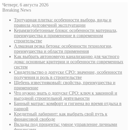
Четверг, 6 августа 2026
Breaking News
Тротуарная плитка: особенности выбора, виды и
правила долговечной эксплуатации
Керамзитобетонные блоки: особенности материала,
преимущества и применение в современном
строительстве
Алмазная резка бетона: особенности технологии,
преимущества и области применения
Как выбрать автономную канализацию для частного
дома: основные критерии и особенности современных
систем
Свидетельство о допуске СРО: значение, особенности
получения и роль в строительстве
Щебень известняковый: свойства, преимущества и
применение
Что нужно знать о допуске СРО: ключ к законной и
выгодной строительной деятельности
Банный матрас: комфорт и гигиена во время отдыха в
парной
Кредитный лабиринт: как выбрать свой путь к
финансовой свободе
Вклады под проценты: умное управление личными
финансами