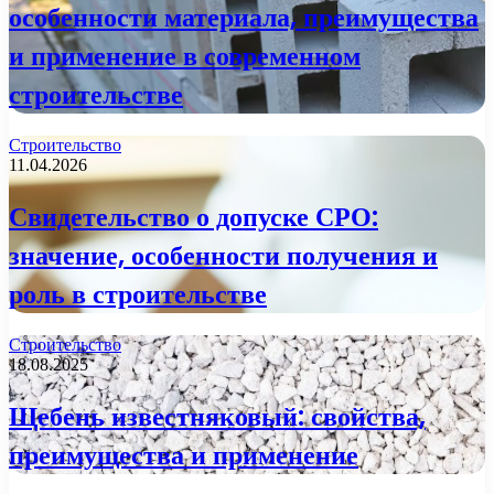
особенности материала, преимущества
и применение в современном
строительстве
Строительство
11.04.2026
Свидетельство о допуске СРО:
значение, особенности получения и
роль в строительстве
Строительство
18.08.2025
Щебень известняковый: свойства,
преимущества и применение