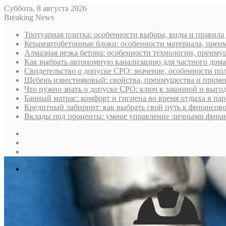
Суббота, 8 августа 2026
Breaking News
Тротуарная плитка: особенности выбора, виды и правила
Керамзитобетонные блоки: особенности материала, преи
Алмазная резка бетона: особенности технологии, преиму
Как выбрать автономную канализацию для частного дома
Свидетельство о допуске СРО: значение, особенности пол
Щебень известняковый: свойства, преимущества и приме
Что нужно знать о допуске СРО: ключ к законной и выго
Банный матрас: комфорт и гигиена во время отдыха в па
Кредитный лабиринт: как выбрать свой путь к финансов
Вклады под проценты: умное управление личными фина
Sidebar
Случайная
статья
Log
In
Меню