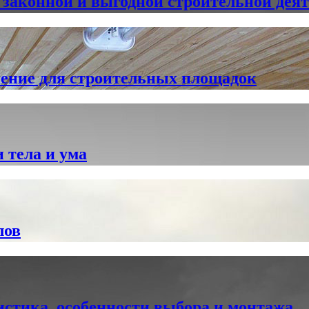
к законной и выгодной строительной дея
шение для строительных площадок
 тела и ума
лов
истика, особенности выбора и монтажа