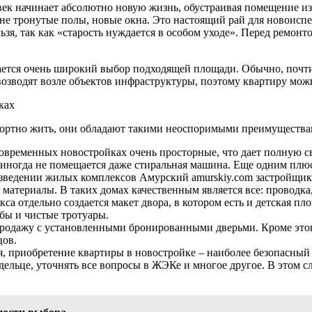
век начинает абсолютно новую жизнь, обустраивая помещение из
не тронутые полы, новые окна. Это настоящий рай для новоиспе
ельзя, так как «старость нуждается в особом уходе». Перед ремо
ется очень широкий выбор подходящей площади. Обычно, почти 
озводят возле объектов инфраструктуры, поэтому квартиру можн
ках
мфортно жить, они обладают такими неоспоримыми преимущества
овременных новостройках очень просторные, что дает полную св
 иногда не помещается даже стиральная машина. Еще одним плюс
зведении жилых комплексов Амурский amurskiy.com застройщик
е материалы. В таких домах качественным является все: проводк
са отдельно создается макет двора, в котором есть и детская пл
мбы и чистые тротуары.
родажу с установленными бронированными дверьми. Кроме этого
цов.
, приобретение квартиры в новостройке – наиболее безопасный
ельце, уточнять все вопросы в ЖЭКе и многое другое. В этом сл