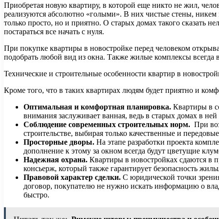
Приобретая новую квартиру, в которой еще никто не жил, чело
реализуются абсолютно «голыми». В них чистые стены, никем 
только просто, но и приятно. О старых домах такого сказать н
постараться все начать с нуля.
При покупке квартиры в новостройке перед человеком открыва
подобрать любой вид из окна. Также жилые комплексы всегда в
Технические и строительные особенности квартир в новострой
Кроме того, что в таких квартирах людям будет приятно и ко
Оптимальная и комфортная планировка.
Квартиры в с
внимания заслуживает ванная, ведь в старых домах в ней
Соблюдение современных строительных норм.
При во
строительстве, выбирая только качественные и передовы
Просторные дворы.
На этапе разработки проекта комплек
дополнение к этому за окном всегда будут цветущие клу
Надежная охрана.
Квартиры в новостройках сдаются в п
консьерж, который также гарантирует безопасность жиль
Правовой характер сделки.
С юридической точки зрения
договор, покупателю не нужно искать информацию о влад
быстро.