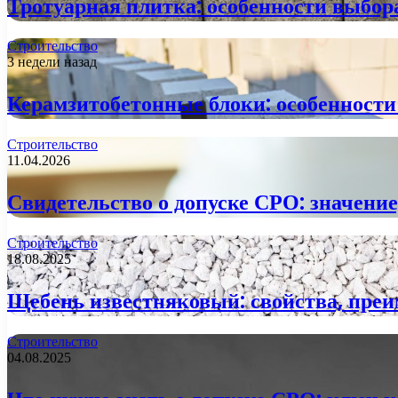
Тротуарная плитка: особенности выбор
Строительство
3 недели назад
Керамзитобетонные блоки: особенности
Строительство
11.04.2026
Свидетельство о допуске СРО: значение
Строительство
18.08.2025
Щебень известняковый: свойства, пре
Строительство
04.08.2025