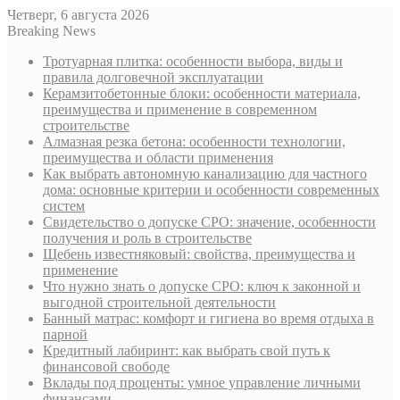
Четверг, 6 августа 2026
Breaking News
Тротуарная плитка: особенности выбора, виды и
правила долговечной эксплуатации
Керамзитобетонные блоки: особенности материала,
преимущества и применение в современном
строительстве
Алмазная резка бетона: особенности технологии,
преимущества и области применения
Как выбрать автономную канализацию для частного
дома: основные критерии и особенности современных
систем
Свидетельство о допуске СРО: значение, особенности
получения и роль в строительстве
Щебень известняковый: свойства, преимущества и
применение
Что нужно знать о допуске СРО: ключ к законной и
выгодной строительной деятельности
Банный матрас: комфорт и гигиена во время отдыха в
парной
Кредитный лабиринт: как выбрать свой путь к
финансовой свободе
Вклады под проценты: умное управление личными
финансами