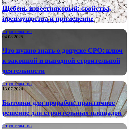
Щебень известняковый: свойства,
преимущества и применение
Строительство
04.08.2025
Что нужно знать о допуске СРО: ключ
к законной и выгодной строительной
деятельности
Строительство
13.07.2024
Бытовки для прорабов: практичное
решение для строительных площадок
Строительство