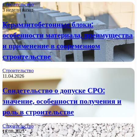
Строительство
3 недели назад
Керамзитобетонные блоки:
особенности материала, преимущества
и применение в современном
строительстве
Строительство
11.04.2026
Свидетельство о допуске СРО:
значение, особенности получения и
роль в строительстве
Строительство
18.08.2025